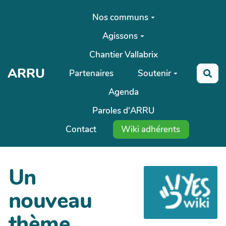
Aller au contenu principal
Nos communs
Agissons
Chantier Vallabrix
ARRU
Partenaires
Soutenir
Rec
Agenda
Paroles d'ARRU
Contact
Wiki adhérents
Un
nouveau
thème