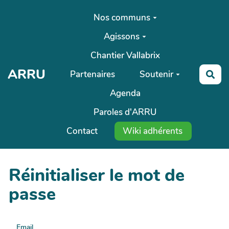
Aller au contenu principal
Nos communs
Agissons
Chantier Vallabrix
ARRU
Partenaires
Soutenir
Rec
Agenda
Paroles d'ARRU
Contact
Wiki adhérents
Réinitialiser le mot de
passe
Email