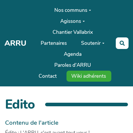
Aller au contenu principal
Nos communs
Agissons
Chantier Vallabrix
ARRU
Partenaires
Soutenir
Rec
Agenda
Paroles d'ARRU
Contact
Wiki adhérents
Edito
Contenu de l'article
Édito : L'ARRU, c'est avant tout vous !