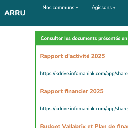
Aller au contenu principal
Nos communs
Agissons
ARRU
Consulter les documents présentés en
Rapport d'activité 2025
https://kdrive.infomaniak.com/app/sh
Rapport financier 2025
https://kdrive.infomaniak.com/app/sh
Budget Vallabrix et Plan de f