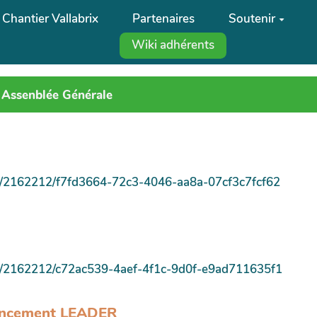
Chantier Vallabrix
Partenaires
Soutenir
Wiki adhérents
 Assenblée Générale
are/2162212/f7fd3664-72c3-4046-aa8a-07cf3c7fcf62
are/2162212/c72ac539-4aef-4f1c-9d0f-e9ad711635f1
inancement LEADER